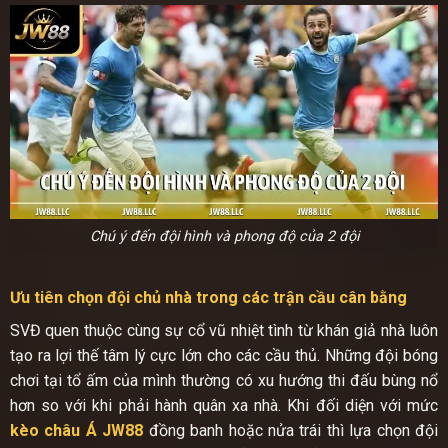
Chú ý đến đội hình và phong độ của 2 đội
Ưu tiên chọn đội chủ nhà trong các trận cầu cân bằng
SVĐ quen thuộc cùng sự cổ vũ nhiệt tình từ khán giả nhà luôn
tạo ra lợi thế tâm lý cực lớn cho các cầu thủ. Những đội bóng
chơi tại tổ ấm của mình thường có xu hướng thi đấu bùng nổ
hơn so với khi phải hành quân xa nhà. Khi đối diện với mức
kèo châu Á JW88
đồng banh hoặc nửa trái thì lựa chọn đội