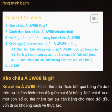
ràng minh bạch.
Table of Contents
Kèo châu Á JW88 là gì?
Cách đọc kèo châu Á JW88 chuẩn nhất
Hướng dẫn tính tiền trong kèo châu Á JW88
Kinh nghiệm chơi kèo châu Á JW88 thắng
Phân tích biến động kèo châu Á JW88 trước giờ bóng lăn
Đánh giá sự tương quan thực lực qua đội hình xuất phát
Ưu tiên chọn đội chủ nhà trong các trận cầu cân bằng
Lời kết
Kèo châu Á JW88 là gì?
Kèo châu Á JW88
là hình thức dự đoán kết quả bóng đá dựa
trên sự chênh lệch trình độ giữa hai đội bóng. Nhà cái đưa ra
một con số cụ thể nhằm tạo sự cân bằng cho cuộc đối đầu
vốn dĩ có khoảng cách về thực lực.