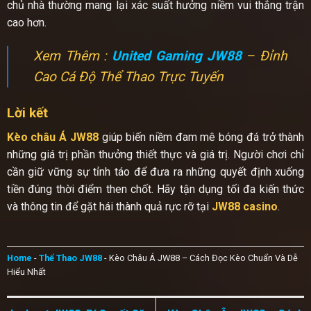
chủ nhà thường mang lại xác suất hưởng niềm vui thắng trận
cao hơn.
Xem Thêm :
United Gaming JW88
– Đỉnh
Cao Cá Độ Thể Thao Trực Tuyến
Lời kết
Kèo châu Á JW88
giúp biến niềm đam mê bóng đá trở thành
những giá trị phần thưởng thiết thực và giá trị. Người chơi chỉ
cần giữ vững sự tỉnh táo để đưa ra những quyết định xuống
tiền đúng thời điểm then chốt. Hãy tận dụng tối đa kiến thức
và thông tin để gặt hái thành quả rực rỡ tại
JW88 casino
.
Home
-
Thể Thao JW88
-
Kèo Châu Á JW88 – Cách Đọc Kèo Chuẩn Và Dễ
Hiểu Nhất