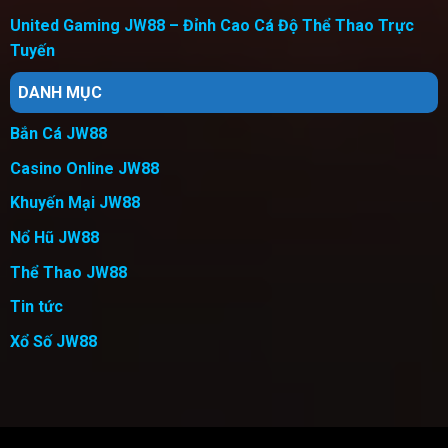
United Gaming JW88 – Đỉnh Cao Cá Độ Thể Thao Trực
Tuyến
DANH MỤC
Bắn Cá JW88
Casino Online JW88
Khuyến Mại JW88
Nổ Hũ JW88
Thể Thao JW88
Tin tức
Xổ Số JW88