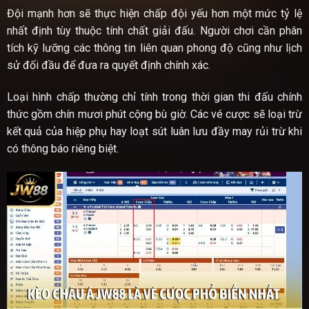
Đội mạnh hơn sẽ thực hiện chấp đội yếu hơn một mức tỷ lệ
nhất định tùy thuộc tính chất giải đấu. Người chơi cần phân
tích kỹ lưỡng các thông tin liên quan phong độ cũng như lịch
sử đối đầu để đưa ra quyết định chính xác.
Loại hình chấp thường chỉ tính trong thời gian thi đấu chính
thức gồm chín mươi phút cộng bù giờ. Các vé cược sẽ loại trừ
kết quả của hiệp phụ hay loạt sút luân lưu đầy may rủi trừ khi
có thông báo riêng biệt.